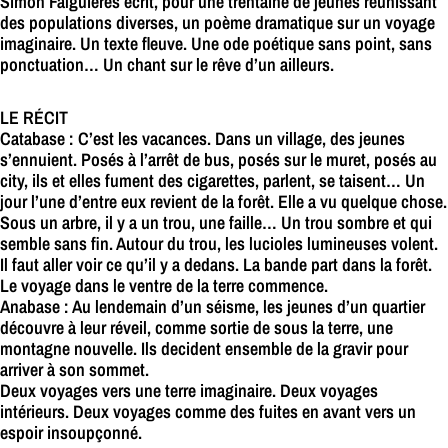
Simon Falguières écrit, pour une trentaine de jeunes réunissant
des populations diverses, un poème dramatique sur un voyage
imaginaire. Un texte fleuve. Une ode poétique sans point, sans
ponctuation… Un chant sur le rêve d’un ailleurs.
LE RÉCIT
Catabase : C’est les vacances. Dans un village, des jeunes
s’ennuient. Posés à l’arrêt de bus, posés sur le muret, posés au
city, ils et elles fument des cigarettes, parlent, se taisent… Un
jour l’une d’entre eux revient de la forêt. Elle a vu quelque chose.
Sous un arbre, il y a un trou, une faille… Un trou sombre et qui
semble sans fin. Autour du trou, les lucioles lumineuses volent.
Il faut aller voir ce qu’il y a dedans. La bande part dans la forêt.
Le voyage dans le ventre de la terre commence.
Anabase : Au lendemain d’un séisme, les jeunes d’un quartier
découvre à leur réveil, comme sortie de sous la terre, une
montagne nouvelle. Ils decident ensemble de la gravir pour
arriver à son sommet.
Deux voyages vers une terre imaginaire. Deux voyages
intérieurs. Deux voyages comme des fuites en avant vers un
espoir insoupçonné.