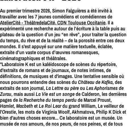
Au premier trimestre 2026, Simon Falguières a été invité à
travailler avec les 7 jeunes comédiens et comédiennes de
AtelierCité - ThéâtredelaCité, CDN Toulouse Occitanie
. Il a
expérimenté une recherche autour de l’écriture à la table puis au
plateau de la question d’un jeu “en rêve”, pour traiter la question
du temps, du rêve et de la réalité – de la porosité entre ces deux
mondes. Il s'est appuyé sur une matière textuelle, éclatée,
extraite d’un vaste corpus d’œuvres romanesques,
cinématographiques et théâtrales.
"Laboratoire K est un kaléidoscope de scènes du répertoire,
d'extraits de romans et de journaux, de notes intimes, de
définitions, de musiques et d'images. Une tentative sensible où
nous pourrons entendre des scènes du
Château de Kafka
, des
extraits de son journal,
La Lettre au père
ou
Les Aphorismes de
Zurau
, mais aussi
La Vie est un songe
de Calderon, les dernières
pages de
la Recherche du temps perdu
de Marcel Proust,
Hamlet, Macbeth
et
Le Roi Lear
du grand William, Le veilleur de
l'
Orestie
, les mots de Virginia Woolf, Akhmatova, Philip K Dick et
bien d'autres choses encore... Ce laboratoire est un musée. Un
musée de nos amours, de nos peurs, de nos peines, et de tous