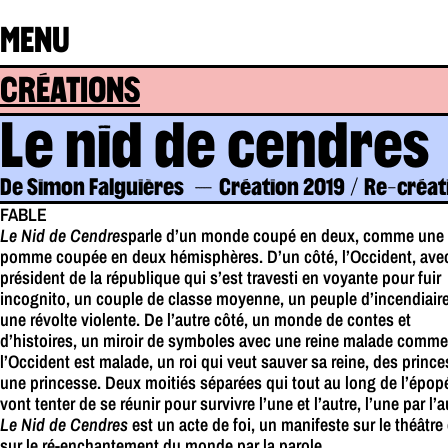
MENU
CRÉATIONS
Le nid de cendres
De Simon Falguières
Création 2019 / Re-créat
FABLE
Le Nid de Cendres
parle d’un monde coupé en deux, comme une
pomme coupée en deux hémisphères. D’un côté, l’Occident, ave
président de la république qui s’est travesti en voyante pour fuir
incognito, un couple de classe moyenne, un peuple d’incendiaire
une révolte violente. De l’autre côté, un monde de contes et
d’histoires, un miroir de symboles avec une reine malade comme
l’Occident est malade, un roi qui veut sauver sa reine, des prince
une princesse. Deux moitiés séparées qui tout au long de l’épop
vont tenter de se réunir pour survivre l’une et l’autre, l’une par l’a
Le Nid de Cendres
est un acte de foi, un manifeste sur le théâtre 
sur le ré-enchantement du monde par la parole.