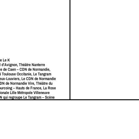
e Le K
l d’Avignon, Théâtre Nanterre
e de Caen – CDN de Normandie,
 Toulouse Occitanie, Le Tangram
reux-Louviers, Le CDN de Normandie
DN de Normandie Vire, Théâtre du
ourcoing – Hauts de France, La Rose
onale Lille Métropole Villeneuve
N qui regroupe Le Tangram – Scène
uviers, Le Préau CDN de Vire, Le CDN
 La Comédie de Caen – CDN de
pe Scène Nationale, Le Trident –
erbourg-en-Cotentin, la Scène
n.
 DRAC Normandie Ministère de la
mandie, le Département de l’Eure et