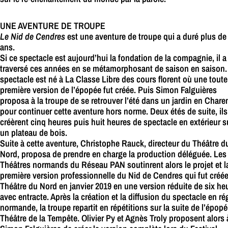
UNE AVENTURE DE TROUPE
Le Nid de Cendres
est une aventure de troupe qui a duré plus de
ans.
Si ce spectacle est aujourd’hui la fondation de la compagnie, il a
traversé ces années en se métamorphosant de saison en saison.
spectacle est né à La Classe Libre des cours florent où une toute
première version de l’épopée fut créée. Puis Simon Falguières
proposa à la troupe de se retrouver l’été dans un jardin en Chare
pour continuer cette aventure hors norme. Deux étés de suite, ils
créèrent cinq heures puis huit heures de spectacle en extérieur s
un plateau de bois.
Suite à cette aventure, Christophe Rauck, directeur du Théâtre d
Nord, proposa de prendre en charge la production déléguée. Les
Théâtres normands du Réseau PAN soutinrent alors le projet et l
première version professionnelle du Nid de Cendres qui fut créé
Théâtre du Nord en janvier 2019 en une version réduite de six he
avec entracte. Après la création et la diffusion du spectacle en ré
normande, la troupe repartit en répétitions sur la suite de l’épop
Théâtre de la Tempête. Olivier Py et Agnès Troly proposent alors 