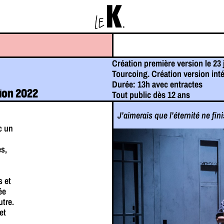
K
LE
.
Création première version le 23
Tourcoing. Création version intég
Durée: 13h avec entractes
ion 2022
Tout public dès 12 ans
J’aimerais que l’éternité ne fin
c un
s,
s et
ée
utre.
et