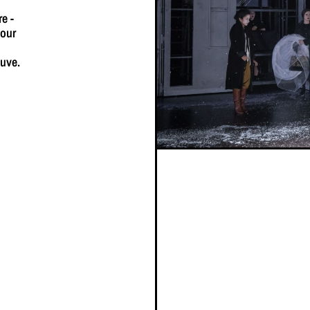
e -
pour
euve.