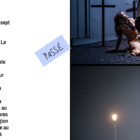
 sept
 Le
PASSÉ
nte
ur
u
a
e au
ures
gion
ée au
à