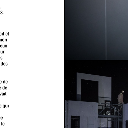
,
3.
it et
nion
deux
eur
ns
 des
e de
e de
vait
e qui
ée
 le