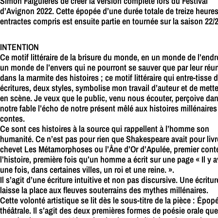
Simon Falguières de créer la version complète lors du Festival
d’Avignon 2022. Cette épopée d’une durée totale de treize heures
entractes compris est ensuite partie en tournée sur la saison 22/2
INTENTION
Ce motif littéraire de la brisure du monde, en un monde de l’endro
un monde de l’envers qui ne pourront se sauver que par leur réu
dans la marmite des histoires ; ce motif littéraire qui entre-tisse 
écritures, deux styles, symbolise mon travail d’auteur et de mett
en scène. Je veux que le public, venu nous écouter, perçoive da
notre fable l’écho de notre présent mêlé aux histoires millénaires
contes.
Ce sont ces histoires à la source qui rappellent à l’homme son
humanité. Ce n’est pas pour rien que Shakespeare avait pour livr
chevet Les Métamorphoses ou l’Âne d’Or d’Apulée, premier cont
l’histoire, première fois qu’un homme a écrit sur une page « Il y a
une fois, dans certaines villes, un roi et une reine. ».
Il s’agit d’une écriture intuitive et non pas discursive. Une écritur
laisse la place aux fleuves souterrains des mythes millénaires.
Cette volonté artistique se lit dès le sous-titre de la pièce : Épop
théâtrale. Il s’agit des deux premières formes de poésie orale que