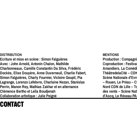
DISTRIBUTION
MENTIONS
Ecriture et mise en scène : Simon Falguières
Production : Compagni
Avec : John Arnold, Antonin Chalon, Mathilde
Coproduction : Festiva
Charbonneaux, Camille Constantin Da Silva, Frédéric
Amandiers, La Comédi
Dockès, Elise Douyère, Anne Duverneuil, Charlie Fabert,
ThéâtredelaCité – CDN
Simon Falguières, Charly Fournier, Victoire Goupil, Pia
Scène Nationale d’Ev
Lagrange, Lorenzo Lefebvre, Charlaine Nezan, Stanislas
– Rouen, Le Préau – C
Perrin, Manon Rey, Mathias Zakhar et en alternance
Nord CDN de Lille – T
Clémence Bertho et Leïla Boudjenah
des vents – Scène Nati
Collaboration artistique : Julie Peigné
d’Ascq, Le Réseau PA
Assistant mise en scène : Ludovic Lacroix
Nationale d’Evreux Lo
CONTACT
Scénographie : Emmanuel Clolus
de Normandie-Rouen,
Lumière : Léandre Gans
Normandie, DSN – Diep
Création sonore : Valentin Portron
Scène Nationale de Ch
Costumes : Clotilde Lerendu et Lucile Charvet
Nationale 61 – Alenço
Accessoires : Alice Delarue
Avec le soutien de la
Régie Générale : Clémentine Bollée - Morgane Bullet
Culture, la Région Nor
Régie Lumière : Léandre Gans et Thomas Mousseau
l’ODIA.