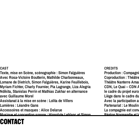
CAST
CREDITS
Texte, mise en Scène, scénographie : Simon Falguières
Production : Compagni
Avec Rosa-Victoire Boutterin, Mathilde Charbonneaux,
Coproduction : Théâtr
Lomane de Dietrich, Simon Falguières, Karine Feuillebois,
Théâtre Nanterre Aman
Myriam Fichter, Charly Fournier, Pia Lagrange, Liza Alegria
CDN, Le Quai – CDN A
Ndikita, Stanislas Perrin et Mathias Zakhar en alternance
le cadre du projet eu
avec Guillaume Morel
Liège dans le cadre d
Assistanat à la mise en scène : Lolita de Villers
Avec la participation 
Lumières : Léandre Gans
Partenariat : Le Moulin
Accessoires et masques : Alice Delarue
La compagnie est con
Musique et conception sonore : Hippolyte Leblanc et Simon
Région Normandie et l
Falguières
Crédits photos : Chri
CONTACT
Vidéo et surtitrage : Typhaine Steiner
Costumes : Lucile Charvet, avec Marion Moinet et Maïalen
Biais
Régie générale : Clémentine Bollée