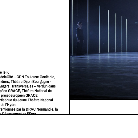
e le K
edelaCité – CDN Toulouse Occitanie,
diers, Théâtre Dijon Bourgogne -
ngers, Transversales – Verdun dans
ropéen GRACE, Théâtre National de
u projet européen GRACE
artistique du Jeune Théâtre National
 de l’Hydre
ventionnée par la DRAC Normandie, la
e Département de l’Eure.
stophe Raynaud de Lage