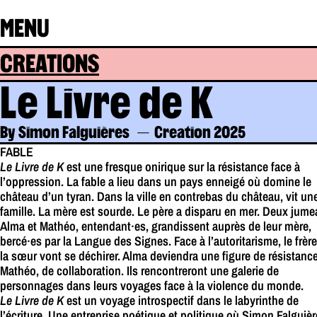
MENU
CREATIONS
Le Livre de K
By Simon Falguières
Creation 2025
FABLE
Le Livre de K
est une fresque onirique sur la résistance face à
l’oppression. La fable a lieu dans un pays enneigé où domine le
château d’un tyran. Dans la ville en contrebas du château, vit un
famille. La mère est sourde. Le père a disparu en mer. Deux jume
Alma et Mathéo, entendant∙es, grandissent auprès de leur mère,
bercé∙es par la Langue des Signes. Face à l’autoritarisme, le frère
la sœur vont se déchirer. Alma deviendra une figure de résistance
Mathéo, de collaboration. Ils rencontreront une galerie de
personnages dans leurs voyages face à la violence du monde.
Le Livre de K
est un voyage introspectif dans le labyrinthe de
l’écriture. Une entreprise poétique et politique où Simon Falguiè