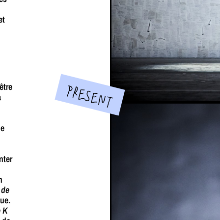
et
PRESENT
être
a
le
nter
n
 de
ue.
e K