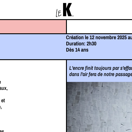
K
LE
.
Création le 12 novembre 2025 a
Duration: 2h30
Dès 14 ans
L'encre finit toujours par s'effa
dans l'air fera de notre passage
e
aux,
 et
,
res