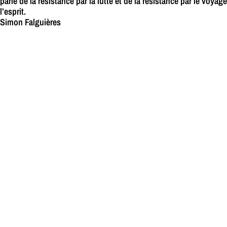
parle de la résistance par la lutte et de la résistance par le voyag
l’esprit.
Simon Falguières